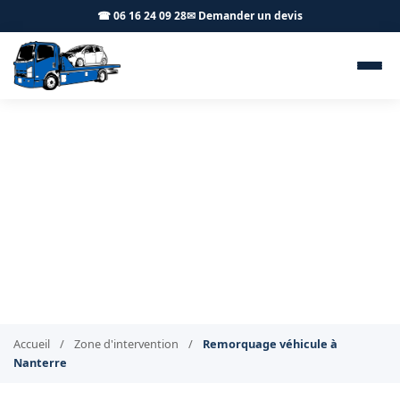
☎ 06 16 24 09 28
✉ Demander un devis
Remorquage de véhicule
Nanterre 92000 - BT
Remorquage
Intervention de remorquage immédiate à Nanterre
Accueil
/
Zone d'intervention
/
Remorquage véhicule à
Nanterre