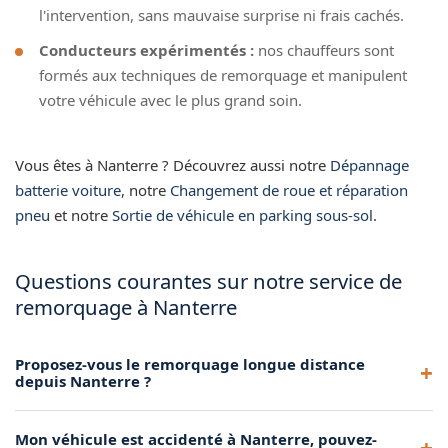
l'intervention, sans mauvaise surprise ni frais cachés.
Conducteurs expérimentés :
nos chauffeurs sont
formés aux techniques de remorquage et manipulent
votre véhicule avec le plus grand soin.
Vous êtes à Nanterre ? Découvrez aussi notre
Dépannage
batterie voiture
, notre
Changement de roue et réparation
pneu
et notre
Sortie de véhicule en parking sous-sol
.
Questions courantes sur notre service de
remorquage à Nanterre
Proposez-vous le remorquage longue distance
depuis Nanterre ?
Oui, nous assurons le remorquage sur courte et longue
Mon véhicule est accidenté à Nanterre, pouvez-
distance. Que votre véhicule doive être transporté à