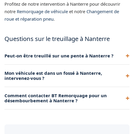
Profitez de notre intervention à Nanterre pour découvrir
notre
Remorquage de véhicule
et notre
Changement de
roue et réparation pneu
.
Questions sur le treuillage à Nanterre
Peut-on être treuillé sur une pente à Nanterre ?
Oui, notre treuil est conçu pour gérer les pentes. Nous
Mon véhicule est dans un fossé à Nanterre,
ancrons solidement notre véhicule d'intervention et
intervenez-vous ?
réalisons le treuillage de façon progressive pour maîtriser la
descente ou la montée.
Oui, la sortie de fossé fait partie de nos interventions
Comment contacter BT Remorquage pour un
courantes. Nous utilisons le treuil et, si nécessaire, la grue
désembourbement à Nanterre ?
pour remettre votre véhicule sur la chaussée en toute
sécurité.
Appelez-nous directement au 06 16 24 09 28. Décrivez-nous
la situation et nous envoyons un dépanneur équipé d'un
treuil dans les meilleurs délais.