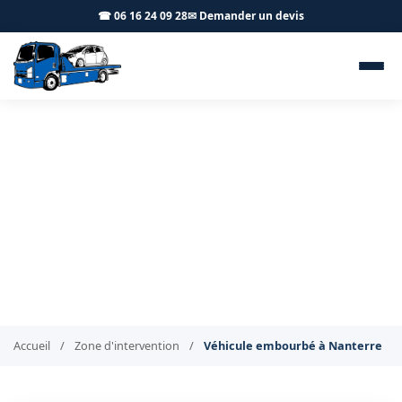
☎ 06 16 24 09 28
✉ Demander un devis
Dépannage véhicule
embourbé Nanterre 92000 -
BT Remorquage
Treuillage de véhicule embourbé à Nanterre
Accueil
/
Zone d'intervention
/
Véhicule embourbé à Nanterre