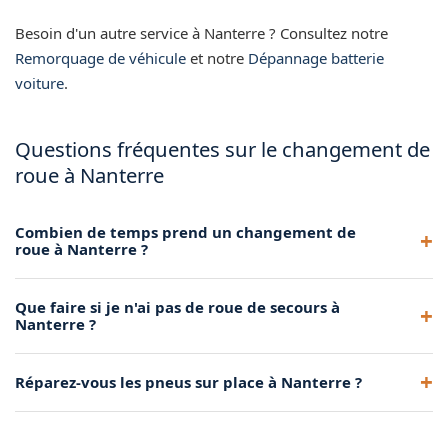
Besoin d'un autre service à Nanterre ? Consultez notre
Remorquage de véhicule
et notre
Dépannage batterie
voiture
.
Questions fréquentes sur le changement de
roue à Nanterre
Combien de temps prend un changement de
roue à Nanterre ?
Le changement de roue prend environ 15 à 20 minutes une
Que faire si je n'ai pas de roue de secours à
fois notre technicien sur place. Ce délai inclut la mise en
Nanterre ?
sécurité, le changement proprement dit et la vérification du
serrage.
Si votre véhicule n'est pas équipé d'une roue de secours,
Réparez-vous les pneus sur place à Nanterre ?
nous tentons une réparation par pose de mèche. Si la
crevaison n'est pas réparable, nous remorquons votre
Oui, lorsque la crevaison se situe sur la bande de roulement,
véhicule vers un garage.
nous pouvons poser une mèche de réparation qui colmate