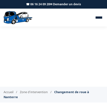
☎ 06 16 24 09 28
✉ Demander un devis
Changement de roue et
réparation pneu Nanterre
92000 - BT Remorquage
Dépannage pneu crevé à Nanterre, jour et nuit
Accueil
/
Zone d'intervention
/
Changement de roue à
Nanterre