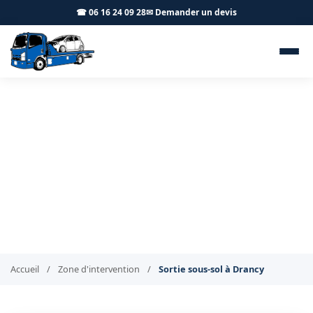
☎ 06 16 24 09 28
✉ Demander un devis
Sortie de véhicule en parking
sous-sol Drancy 93700 - BT
Remorquage
Extraction de véhicule au sous-sol à Drancy
Accueil
/
Zone d'intervention
/
Sortie sous-sol à Drancy