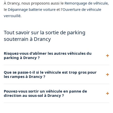
À Drancy, nous proposons aussi le
Remorquage de véhicule
,
le
Dépannage batterie voiture
et l'
Ouverture de véhicule
verrouillé
.
Tout savoir sur la sortie de parking
souterrain à Drancy
Risquez-vous d'abîmer les autres véhicules du
parking à Drancy ?
Non, nos manœuvres sont millimétrées et nous protégeons
Que se passe-t-il si le véhicule est trop gros pour
les zones de passage. Nos dépanneurs sont formés pour
les rampes à Drancy ?
évoluer dans les espaces confinés sans risquer de toucher
les véhicules voisins.
Si le véhicule est entré dans le parking, il peut en sortir. Nous
Pouvez-vous sortir un véhicule en panne de
adaptons notre technique selon les dimensions du véhicule
direction au sous-sol à Drancy ?
et la géométrie des rampes pour une extraction réussie.
Oui, c'est l'un des cas les plus fréquents. La direction assistée
étant inactive moteur éteint, nous utilisons nos go-jacks