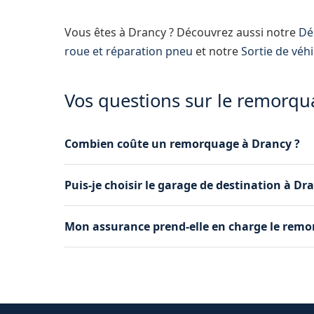
Vous êtes à Drancy ? Découvrez aussi notre
Dé
roue et réparation pneu
et notre
Sortie de véh
Vos questions sur le remorqu
Combien coûte un remorquage à Drancy ?
Le tarif dépend de la distance et de la situat
Puis-je choisir le garage de destination à Dr
téléphone avant toute intervention, sans frais c
Absolument. Nous transportons votre véhicule v
Mon assurance prend-elle en charge le remo
Drancy ou dans une autre commune. Nous po
confiance.
De nombreuses assurances couvrent le remorqu
vous fournir une facture détaillée pour facil