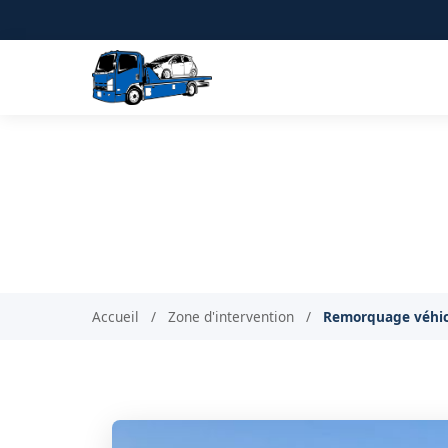
Remorquage d
BT 
Accueil
/
Zone d'intervention
/
Remorquage véhic