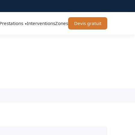
Prestations
Interventions
Zones
Devis gratuit
▾
BT Remorquage
utes