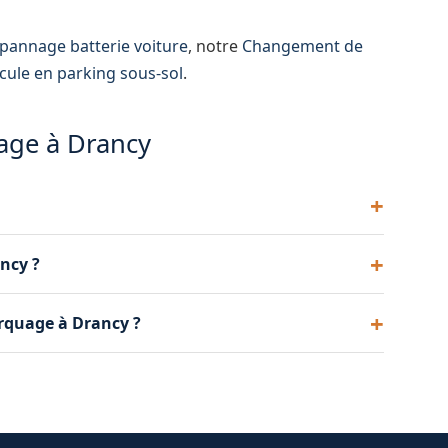
pannage batterie voiture
, notre
Changement de
icule en parking sous-sol
.
age à Drancy
ion. Nous vous communiquons un prix fixe par
ancy ?
achés ni surprise à l'arrivée.
ers le réparateur de votre choix, que ce soit à
rquage à Drancy ?
uvons aussi vous recommander un garage de
age dans le cadre de l'assistance. Nous pouvons
iter votre demande de remboursement.