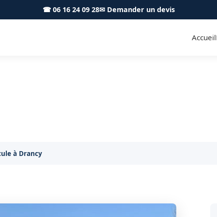
☎ 06 16 24 09 28
✉ Demander un devis
Accueil
e véhicule Drancy 93700 - 
Remorquage intervient à Drancy en moins de 30 min
ule à Drancy