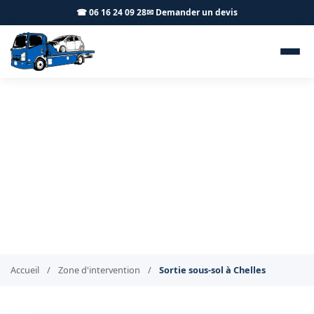
☎ 06 16 24 09 28
✉ Demander un devis
Sortie de véhicule en parking
sous-sol Chelles 77500 - BT
Remorquage
Sortie de sous-sol sécurisée à Chelles
Accueil
/
Zone d'intervention
/
Sortie sous-sol à Chelles