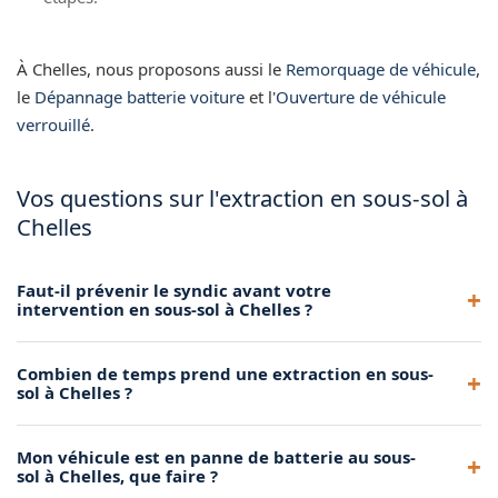
À Chelles, nous proposons aussi le
Remorquage de véhicule
,
le
Dépannage batterie voiture
et l'
Ouverture de véhicule
verrouillé
.
Vos questions sur l'extraction en sous-sol à
Chelles
Faut-il prévenir le syndic avant votre
intervention en sous-sol à Chelles ?
Nous vous recommandons d'informer le syndic ou le
Combien de temps prend une extraction en sous-
gestionnaire du parking. Dans l'urgence, nous pouvons
sol à Chelles ?
intervenir directement et vous aider à prévenir le
responsable sur place.
L'opération dure généralement entre 30 minutes et 1 heure
Mon véhicule est en panne de batterie au sous-
selon la profondeur du parking, la configuration des rampes
sol à Chelles, que faire ?
et la position du véhicule.