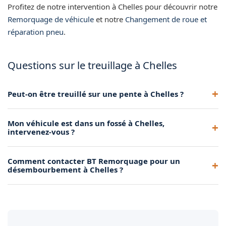
Profitez de notre intervention à Chelles pour découvrir notre
Remorquage de véhicule
et notre
Changement de roue et
réparation pneu
.
Questions sur le treuillage à Chelles
Peut-on être treuillé sur une pente à Chelles ?
Oui, notre treuil est conçu pour gérer les pentes. Nous
Mon véhicule est dans un fossé à Chelles,
ancrons solidement notre véhicule d'intervention et
intervenez-vous ?
réalisons le treuillage de façon progressive pour maîtriser la
descente ou la montée.
Oui, la sortie de fossé fait partie de nos interventions
Comment contacter BT Remorquage pour un
courantes. Nous utilisons le treuil et, si nécessaire, la grue
désembourbement à Chelles ?
pour remettre votre véhicule sur la chaussée en toute
sécurité.
Appelez-nous directement au 06 16 24 09 28. Décrivez-nous
la situation et nous envoyons un dépanneur équipé d'un
treuil dans les meilleurs délais.