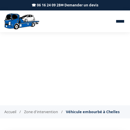
☎ 06 16 24 09 28
✉ Demander un devis
Dépannage véhicule
embourbé Chelles 77500 - BT
Remorquage
Treuillage de véhicule embourbé à Chelles
Accueil
/
Zone d'intervention
/
Véhicule embourbé à Chelles