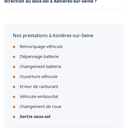
direction au sous-sol à Asnières-sur-Seine ?
et la géométrie des rampes pour une extraction réussie.
Oui, c'est l'un des cas les plus fréquents. La direction assistée
étant inactive moteur éteint, nous utilisons nos go-jacks
pour diriger les roues et manœuvrer le véhicule.
Nos prestations à Asnières-sur-Seine
Remorquage véhicule
Dépannage batterie
Changement batterie
Ouverture véhicule
Erreur de carburant
Véhicule embourbé
Changement de roue
Sortie sous-sol