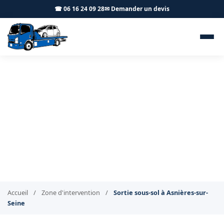
☎ 06 16 24 09 28
✉ Demander un devis
Sortie de véhicule en parking
sous-sol Asnières-sur-Seine
92600 - BT Remorquage
Extraction de véhicule au sous-sol à Asnières-sur-Seine
Accueil
/
Zone d'intervention
/
Sortie sous-sol à Asnières-sur-
Seine