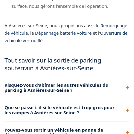
surface, nous gérons l'ensemble de l'opération.
À Asnières-sur-Seine, nous proposons aussi le
Remorquage
de véhicule
, le
Dépannage batterie voiture
et l'
Ouverture de
véhicule verrouillé
.
Tout savoir sur la sortie de parking
souterrain à Asnières-sur-Seine
Risquez-vous d'abîmer les autres véhicules du
parking à Asnières-sur-Seine ?
Non, nos manœuvres sont millimétrées et nous protégeons
Que se passe-t-il si le véhicule est trop gros pour
les zones de passage. Nos dépanneurs sont formés pour
les rampes à Asnières-sur-Seine ?
évoluer dans les espaces confinés sans risquer de toucher
les véhicules voisins.
Si le véhicule est entré dans le parking, il peut en sortir. Nous
Pouvez-vous sortir un véhicule en panne de
adaptons notre technique selon les dimensions du véhicule