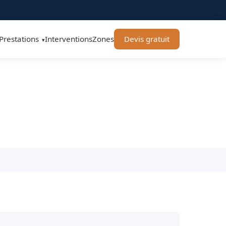
Prestations
Interventions
Zones
Devis gratuit
▾
 BT Remorquage
j/7