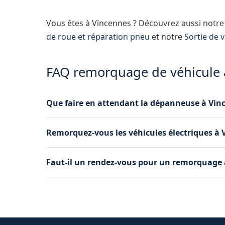
Vous êtes à Vincennes ? Découvrez aussi notr
de roue et réparation pneu
et notre
Sortie de 
FAQ remorquage de véhicule 
Que faire en attendant la dépanneuse à Vin
Mettez-vous en sécurité sur le trottoir ou derri
Remorquez-vous les véhicules électriques à 
posez le triangle de signalisation si possible.
Oui, nous remorquons les véhicules électriques
Faut-il un rendez-vous pour un remorquage 
indispensable pour ne pas endommager le moteu
Non, aucun rendez-vous n'est nécessaire. App
cas de remorquage programmé, nous pouvons a