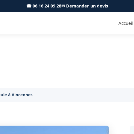
☎ 06 16 24 09 28
✉ Demander un devis
Accueil
 véhicule Vincennes 94300 -
morquage rapide et sécurisé à Vincennes, 24h/24 et 7
ule à Vincennes