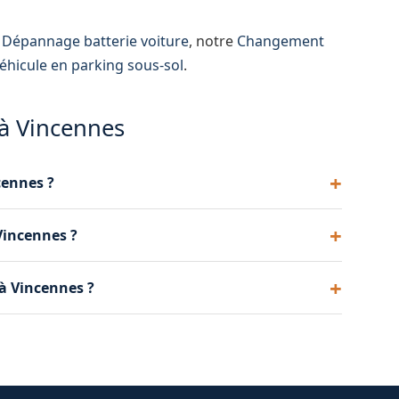
e
Dépannage batterie voiture
, notre
Changement
véhicule en parking sous-sol
.
à Vincennes
cennes ?
ère la glissière, allumez vos feux de détresse et
Vincennes ?
 Nous arrivons rapidement.
 et hybrides sur plateau. Cette méthode est
à Vincennes ?
r électrique et le système de traction.
elez-nous et nous intervenons immédiatement. En
ussi fixer un créneau à votre convenance.