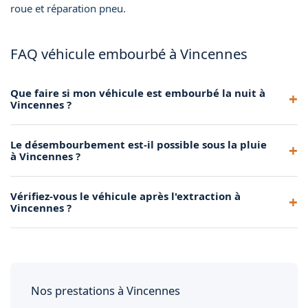
roue et réparation pneu
.
FAQ véhicule embourbé à Vincennes
Que faire si mon véhicule est embourbé la nuit à
Vincennes ?
Appelez-nous au 06 16 24 09 28, nous intervenons 24h/24.
Le désembourbement est-il possible sous la pluie
Nos véhicules sont équipés de projecteurs pour travailler de
à Vincennes ?
nuit en toute sécurité.
Oui, nous intervenons par tous les temps. La pluie peut
Vérifiez-vous le véhicule après l'extraction à
compliquer l'accès mais nos dépanneurs sont équipés et
Vincennes ?
expérimentés pour gérer ces conditions difficiles.
Oui, après le dégagement, nous vérifions le dessous du
véhicule pour détecter tout dommage éventuel : pièces
détachées, fuites de liquide, dégâts au soubassement.
Nos prestations à Vincennes