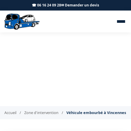
☎ 06 16 24 09 28
✉ Demander un devis
Dépannage véhicule
embourbé Vincennes 94300 -
BT Remorquage
Véhicule embourbé à Vincennes ? Extraction rapide
Accueil
/
Zone d'intervention
/
Véhicule embourbé à Vincennes