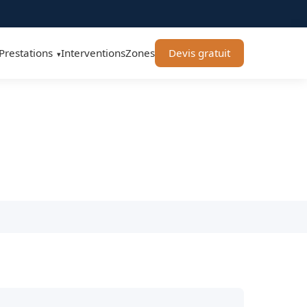
Prestations
Interventions
Zones
Devis gratuit
▾
 - BT Remorquage
t