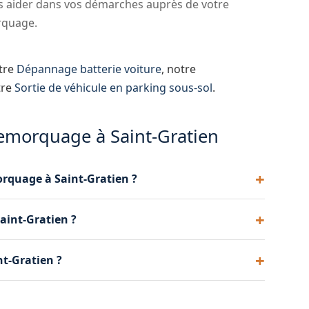
 aider dans vos démarches auprès de votre
rquage.
otre
Dépannage batterie voiture
, notre
tre
Sortie de véhicule en parking sous-sol
.
remorquage à Saint-Gratien
orquage à Saint-Gratien ?
ns de 30 minutes à Saint-Gratien. Notre base à
aint-Gratien ?
votre position dans les Hauts-de-Seine.
les motos et les scooters. Nos dépanneuses à
nt-Gratien ?
les légers.
heures sur 24, 7 jours sur 7, y compris les nuits,
 16 24 09 28 suffit.