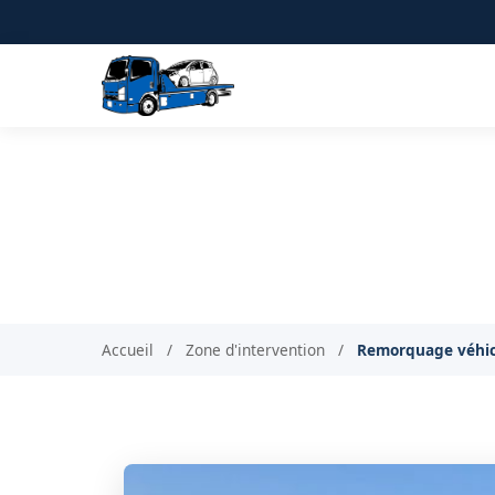
Remorquage de v
Accueil
/
Zone d'intervention
/
Remorquage véhicu