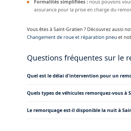
Formalités simplifiées :
nous pouvons vous
assurance pour la prise en charge du remo
Vous êtes à Saint-Gratien ? Découvrez aussi n
Changement de roue et réparation pneu
et no
Questions fréquentes sur le 
Quel est le délai d'intervention pour un rem
BT Remorquage intervient généralement en moi
Quels types de véhicules remorquez-vous à S
Suresnes nous permet de rejoindre rapidement 
Nous remorquons les voitures, les utilitaires, 
Le remorquage est-il disponible la nuit à Sai
plateau s'adaptent à tous les gabarits de véhicu
Oui, notre service de remorquage fonctionne 24 
week-ends et jours fériés. Un simple appel au 06