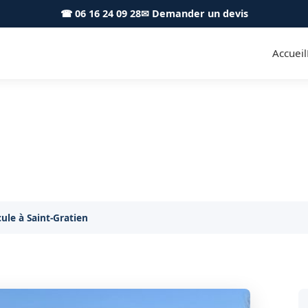
☎ 06 16 24 09 28
✉ Demander un devis
Accueil
éhicule Saint-Gratien 95210
Remorquage tous véhicules à Saint-Gratien, jour et nui
le à Saint-Gratien