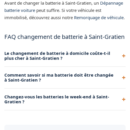
Avant de changer la batterie à Saint-Gratien, un
Dépannage
batterie voiture
peut suffire. Si votre véhicule est
immobilisé, découvrez aussi notre
Remorquage de véhicule
.
FAQ changement de batterie à Saint-Gratien
Le changement de batterie à domicile coûte-t-il
plus cher à Saint-Gratien ?
Notre tarif à domicile est compétitif par rapport aux garages
Comment savoir si ma batterie doit être changée
traditionnels. Il inclut la batterie, la pose, le déplacement et
à Saint-Gratien ?
le recyclage de l'ancienne batterie.
Les signes courants sont un démarrage lent, un voyant
Changez-vous les batteries le week-end à Saint-
batterie allumé ou des accessoires défaillants. Notre
Gratien ?
diagnostic gratuit sur place confirme si le remplacement est
nécessaire.
Oui, nous assurons le changement de batterie tous les jours,
y compris les week-ends. Contactez-nous et nous
organisons l'intervention selon votre disponibilité.