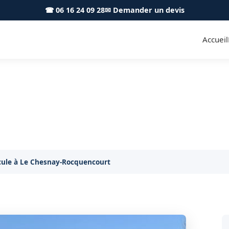
☎ 06 16 24 09 28
✉ Demander un devis
Accueil
le Le Chesnay-Rocquencourt 
ention de remorquage immédiate à Le Chesnay-Rocqu
ule à Le Chesnay-Rocquencourt