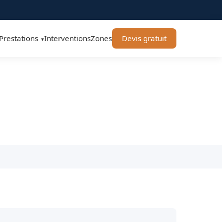
Prestations
Interventions
Zones
Devis gratuit
▾
78150 - BT Remorquage
encourt