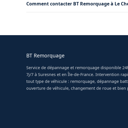
Comment contacter BT Remorquage à Le Ch
besoin notre grue pour les cas les plus comple
soin.
Appelez-nous directement au 06 16 24 09 28.
met en route pour Le Chesnay-Rocquencourt. P
professionnel.
BT Remorquage
Service de dépannage et remorquage disponible 24h
7j/7 à Suresnes et en Île-de-France. Intervention ra
tout type de véhicule : remorquage, dépannage batt
ouverture de véhicule, changement de roue et bien 