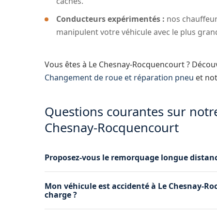
cachés.
Conducteurs expérimentés :
nos chauffeur
manipulent votre véhicule avec le plus gran
Vous êtes à Le Chesnay-Rocquencourt ? Décou
Changement de roue et réparation pneu
et no
Questions courantes sur notr
Chesnay-Rocquencourt
Proposez-vous le remorquage longue distan
Oui, nous assurons le remorquage sur courte e
Mon véhicule est accidenté à Le Chesnay-Ro
transporté à quelques rues ou à plusieurs cen
charge ?
Tout à fait. Nous prenons en charge les véhicule