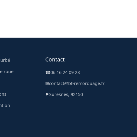
Contact
ourbé
e roue
☎
06 16 24 09 28
l
✉
contact@bt-remorquage.fr
ons
⚑
Suresnes, 92150
ntion