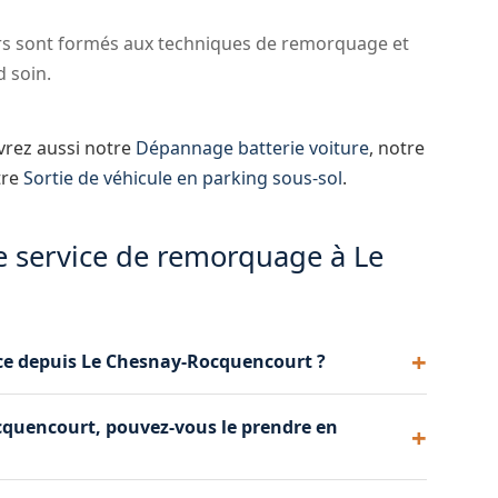
s sont formés aux techniques de remorquage et
d soin.
vrez aussi notre
Dépannage batterie voiture
, notre
tre
Sortie de véhicule en parking sous-sol
.
e service de remorquage à Le
ce depuis Le Chesnay-Rocquencourt ?
t longue distance. Que votre véhicule doive être
cquencourt, pouvez-vous le prendre en
taines de kilomètres, nous nous en chargeons.
s accidentés avec précaution, en utilisant si