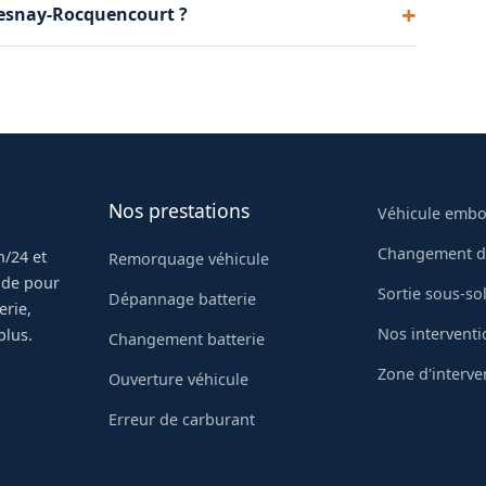
esnay-Rocquencourt ?
xes. Votre véhicule est manipulé avec le plus grand
 Un dépanneur vous répond immédiatement et se
as de standard automatisé, vous parlez à un
Nos prestations
Véhicule emb
Changement d
/24 et
Remorquage véhicule
pide pour
Sortie sous-so
Dépannage batterie
erie,
Nos interventi
plus.
Changement batterie
Zone d'interve
Ouverture véhicule
Erreur de carburant