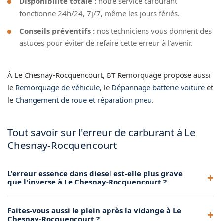
Disponibilité totale :
notre service carburant
fonctionne 24h/24, 7j/7, même les jours fériés.
Conseils préventifs :
nos techniciens vous donnent des
astuces pour éviter de refaire cette erreur à l'avenir.
À Le Chesnay-Rocquencourt, BT Remorquage propose aussi
le
Remorquage de véhicule
, le
Dépannage batterie voiture
et
le
Changement de roue et réparation pneu
.
Tout savoir sur l'erreur de carburant à Le
Chesnay-Rocquencourt
L'erreur essence dans diesel est-elle plus grave
que l'inverse à Le Chesnay-Rocquencourt ?
Oui, l'essence dans un moteur diesel est potentiellement
Faites-vous aussi le plein après la vidange à Le
plus dommageable car elle altère le pouvoir lubrifiant du
Chesnay-Rocquencourt ?