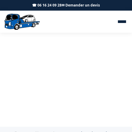
☎ 06 16 24 09 28
✉ Demander un devis
Erreur de carburant et
livraison Le Chesnay-
Rocquencourt 78150 - BT
Remorquage
Mauvais carburant à Le Chesnay-Rocquencourt :
intervention immédiate