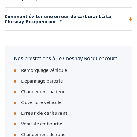
diesel. L'intervention doit être la plus rapide possible pour
protéger les injecteurs.
Nous remettons suffisamment de bon carburant pour que
Comment éviter une erreur de carburant à Le
vous puissiez redémarrer et rejoindre la station-service la
Chesnay-Rocquencourt ?
plus proche. Si vous souhaitez un plein complet, nous
pouvons en discuter.
Collez un autocollant sur la trappe à carburant indiquant le
type de carburant. Vérifiez aussi la couleur du pistolet à la
pompe : vert pour l'essence, jaune ou noir pour le diesel.
Nos prestations à Le Chesnay-Rocquencourt
Remorquage véhicule
Dépannage batterie
Changement batterie
Ouverture véhicule
Erreur de carburant
Véhicule embourbé
Changement de roue