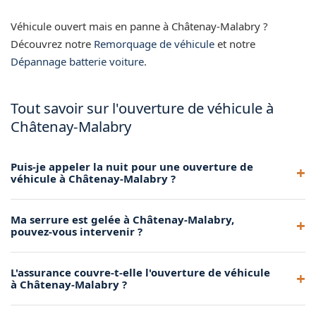
Véhicule ouvert mais en panne à Châtenay-Malabry ?
Découvrez notre
Remorquage de véhicule
et notre
Dépannage batterie voiture
.
Tout savoir sur l'ouverture de véhicule à
Châtenay-Malabry
Puis-je appeler la nuit pour une ouverture de
véhicule à Châtenay-Malabry ?
Oui, notre service est disponible 24h/24. Les ouvertures de
Ma serrure est gelée à Châtenay-Malabry,
véhicule de nuit sont fréquentes et notre technicien
pouvez-vous intervenir ?
intervient avec la même rapidité et le même
professionnalisme.
Oui, nous traitons les serrures gelées en hiver grâce à des
L'assurance couvre-t-elle l'ouverture de véhicule
techniques de dégel adaptées. Nous pouvons aussi ouvrir le
à Châtenay-Malabry ?
véhicule par une autre voie d'accès si nécessaire.
Certaines assurances incluent l'assistance ouverture dans