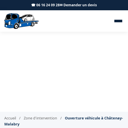
☎ 06 16 24 09 28
✉ Demander un devis
Ouverture de véhicule
verrouillé Châtenay-Malabry
92290 - BT Remorquage
Clés oubliées à Châtenay-Malabry ? Nous ouvrons
votre véhicule
Accueil
/
Zone d'intervention
/
Ouverture véhicule à Châtenay-
Malabry