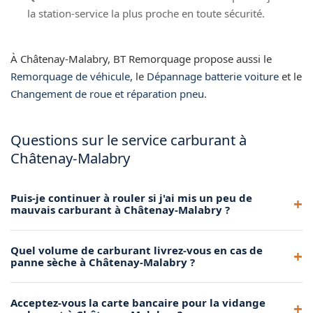
la station-service la plus proche en toute sécurité.
À Châtenay-Malabry, BT Remorquage propose aussi le
Remorquage de véhicule
, le
Dépannage batterie voiture
et le
Changement de roue et réparation pneu
.
Questions sur le service carburant à
Châtenay-Malabry
Puis-je continuer à rouler si j'ai mis un peu de
mauvais carburant à Châtenay-Malabry ?
Nous le déconseillons fortement. Même une petite quantité
Quel volume de carburant livrez-vous en cas de
peut causer des problèmes, surtout sur les moteurs diesel
panne sèche à Châtenay-Malabry ?
modernes à injection directe. Mieux vaut faire vidanger
immédiatement.
Nous apportons entre 5 et 10 litres, ce qui est largement
Acceptez-vous la carte bancaire pour la vidange
suffisant pour rejoindre la station-service la plus proche et