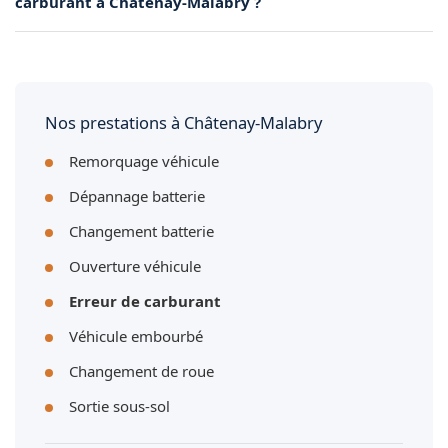
carburant à Châtenay-Malabry ?
faire un plein complet.
Oui, nous acceptons les paiements par carte bancaire,
espèces et virement. Le tarif communiqué par téléphone est
le tarif définitif, sans supplément.
Nos prestations à Châtenay-Malabry
Remorquage véhicule
Dépannage batterie
Changement batterie
Ouverture véhicule
Erreur de carburant
Véhicule embourbé
Changement de roue
Sortie sous-sol