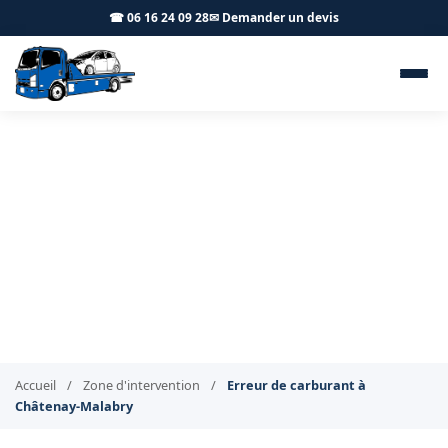
☎ 06 16 24 09 28
✉ Demander un devis
Erreur de carburant et
livraison Châtenay-Malabry
92290 - BT Remorquage
Vidange et livraison de carburant à Châtenay-Malabry
Accueil
/
Zone d'intervention
/
Erreur de carburant à
Châtenay-Malabry