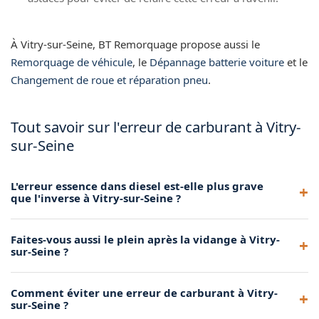
À Vitry-sur-Seine, BT Remorquage propose aussi le
Remorquage de véhicule
, le
Dépannage batterie voiture
et le
Changement de roue et réparation pneu
.
Tout savoir sur l'erreur de carburant à Vitry-
sur-Seine
L'erreur essence dans diesel est-elle plus grave
que l'inverse à Vitry-sur-Seine ?
Oui, l'essence dans un moteur diesel est potentiellement
Faites-vous aussi le plein après la vidange à Vitry-
plus dommageable car elle altère le pouvoir lubrifiant du
sur-Seine ?
diesel. L'intervention doit être la plus rapide possible pour
protéger les injecteurs.
Nous remettons suffisamment de bon carburant pour que
Comment éviter une erreur de carburant à Vitry-
vous puissiez redémarrer et rejoindre la station-service la
sur-Seine ?
plus proche. Si vous souhaitez un plein complet, nous