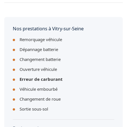
pouvons en discuter.
Collez un autocollant sur la trappe à carburant indiquant le
type de carburant. Vérifiez aussi la couleur du pistolet à la
pompe : vert pour l'essence, jaune ou noir pour le diesel.
Nos prestations à Vitry-sur-Seine
Remorquage véhicule
Dépannage batterie
Changement batterie
Ouverture véhicule
Erreur de carburant
Véhicule embourbé
Changement de roue
Sortie sous-sol