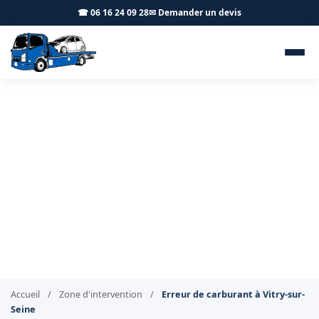
☎ 06 16 24 09 28
✉ Demander un devis
Erreur de carburant et
livraison Vitry-sur-Seine
94400 - BT Remorquage
Mauvais carburant à Vitry-sur-Seine : intervention
immédiate
Accueil
/
Zone d'intervention
/
Erreur de carburant à Vitry-sur-
Seine