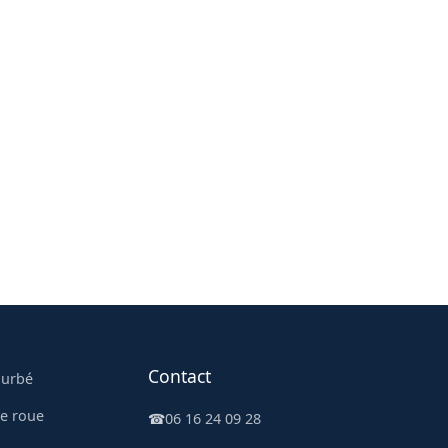
Contact
ourbé
e roue
☎
06 16 24 09 28