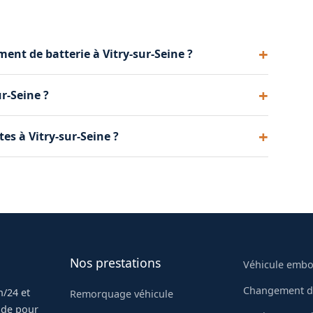
ent de batterie à Vitry-sur-Seine ?
ouvons intervenir rapidement sur demande.
r-Seine ?
ention, nous fixons un créneau à votre convenance.
ne batterie pour la faire recycler dans une filière
es à Vitry-sur-Seine ?
s frais supplémentaires.
y compris les modèles récents avec Start&Stop ou
la batterie adaptée à la technologie de votre
Nos prestations
Véhicule emb
Changement d
/24 et
Remorquage véhicule
pide pour