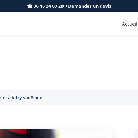
☎ 06 16 24 09 28
✉ Demander un devis
Accueil
e à domicile Vitry-sur-Seine
se de batterie neuve à Vitry-sur-Seine, rapide et gara
ie à Vitry-sur-Seine