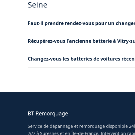
Seine
Faut-il prendre rendez-vous pour un changem
Un rendez-vous n'est pas obligatoire, nous p
Récupérez-vous l'ancienne batterie à Vitry-su
Toutefois, si vous souhaitez planifier l'interv
Oui, nous récupérons systématiquement l'ancien
Changez-vous les batteries de voitures récent
agréée. C'est inclus dans notre prestation, san
Oui, nous intervenons sur tous les véhicules, 
gestion intelligente de l'énergie. Nous posons 
véhicule.
BT Remorquage
Service de dépannage et remorquage disponible 24h
7j/7 à Suresnes et en Île-de-France. Intervention ra