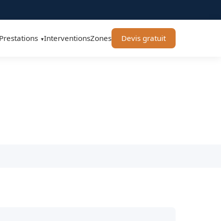
Prestations
Interventions
Zones
Devis gratuit
▾
 94400 - BT Remorquage
nti