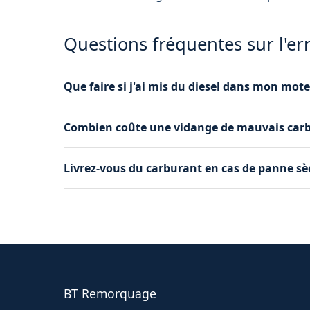
Questions fréquentes sur l'err
Que faire si j'ai mis du diesel dans mon mote
Ne démarrez pas le véhicule et appelez-nous 
Combien coûte une vidange de mauvais carbu
réservoir et des conduites, puis remettons de l
Le tarif dépend de la quantité de carburant à 
Livrez-vous du carburant en cas de panne sèc
avant l'intervention, tout compris : déplaceme
Oui, nous livrons de l'essence ou du gasoil dir
quantité livrée est suffisante pour rejoindre la 
BT Remorquage