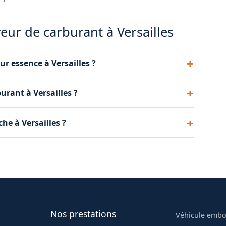
eur de carburant à Versailles
ur essence à Versailles ?
immédiatement. Nous vidangeons le diesel du
rant à Versailles ?
'essence pour que vous puissiez repartir.
vidanger. Nous vous donnons un prix par téléphone
he à Versailles ?
nt, vidange et remise du bon carburant.
ectement à votre emplacement à Versailles. La
station-service la plus proche.
Nos prestations
Véhicule emb