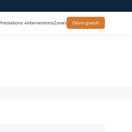
Prestations
Interventions
Zones
Devis gratuit
▾
00 - BT Remorquage
quage