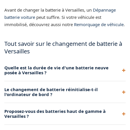
Avant de changer la batterie à Versailles, un
Dépannage
batterie voiture
peut suffire. Si votre véhicule est
immobilisé, découvrez aussi notre
Remorquage de véhicule
.
Tout savoir sur le changement de batterie à
Versailles
Quelle est la durée de vie d'une batterie neuve
posée à Versailles ?
Une batterie de qualité dure en moyenne 4 à 6 ans, selon
Le changement de batterie réinitialise-t-il
vos habitudes de conduite et les conditions climatiques. Nos
l'ordinateur de bord ?
batteries sont sélectionnées pour leur longévité.
Sur certains véhicules, le changement de batterie peut
Proposez-vous des batteries haut de gamme à
réinitialiser les réglages électroniques. Notre technicien
Versailles ?
veille à minimiser cet effet et vous guide pour les éventuels
réglages à refaire.
Oui, nous proposons plusieurs gammes de batteries pour