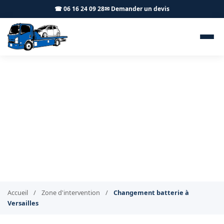
☎ 06 16 24 09 28
✉ Demander un devis
Changement de batterie à
domicile Versailles 78000 - BT
Remorquage
Batterie neuve livrée et posée à Versailles
Accueil
/
Zone d'intervention
/
Changement batterie à
Versailles