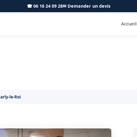
☎ 06 16 24 09 28
✉ Demander un devis
Accueil
 parking sous-sol Marly-le-Roi
Sortie de véhicule en parking sous-sol à Marly-le-Roi
arly-le-Roi