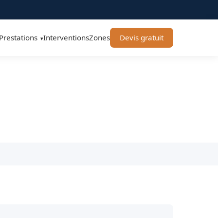
Prestations
Interventions
Zones
Devis gratuit
▾
 78160 - BT Remorquage