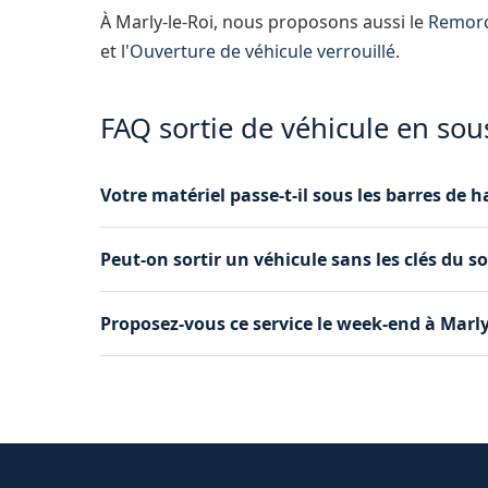
À Marly-le-Roi, nous proposons aussi le
Remorq
et l'
Ouverture de véhicule verrouillé
.
FAQ sortie de véhicule en sous
Votre matériel passe-t-il sous les barres de h
Oui, notre équipement d'extraction en sous-so
Peut-on sortir un véhicule sans les clés du so
barres de hauteur des parkings. Nous n'utilis
Oui, nos outils de manutention permettent de dé
Proposez-vous ce service le week-end à Marly
démarrer. Nous gérons aussi l'ouverture du véh
Oui, notre service de sortie de sous-sol est dis
jours fériés. Appelez-nous à tout moment.