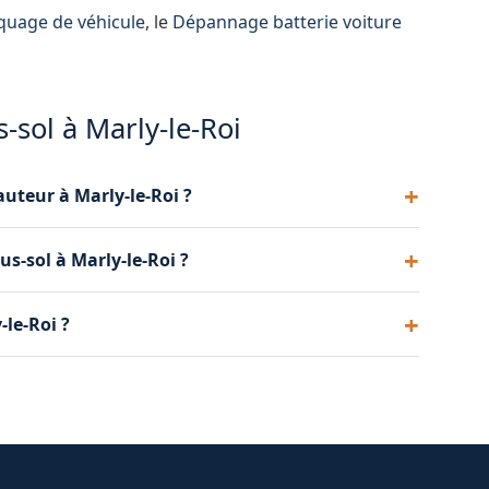
uage de véhicule
, le
Dépannage batterie voiture
-sol à Marly-le-Roi
auteur à Marly-le-Roi ?
l est spécifiquement conçu pour passer sous les
us-sol à Marly-le-Roi ?
ons pas de dépanneuse classique en sous-sol.
placer le véhicule sans qu'il soit nécessaire de le
-le-Roi ?
icule si les clés sont enfermées dedans.
ponible 7 jours sur 7, y compris les week-ends et