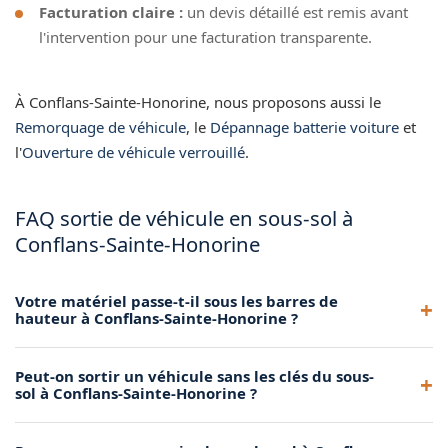
Facturation claire :
un devis détaillé est remis avant
l'intervention pour une facturation transparente.
À Conflans-Sainte-Honorine, nous proposons aussi le
Remorquage de véhicule
, le
Dépannage batterie voiture
et
l'
Ouverture de véhicule verrouillé
.
FAQ sortie de véhicule en sous-sol à
Conflans-Sainte-Honorine
Votre matériel passe-t-il sous les barres de
hauteur à Conflans-Sainte-Honorine ?
Oui, notre équipement d'extraction en sous-sol est
Peut-on sortir un véhicule sans les clés du sous-
spécifiquement conçu pour passer sous les barres de
sol à Conflans-Sainte-Honorine ?
hauteur des parkings. Nous n'utilisons pas de dépanneuse
classique en sous-sol.
Oui, nos outils de manutention permettent de déplacer le