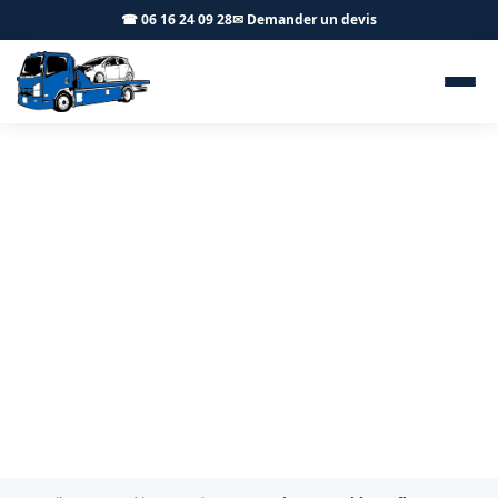
☎ 06 16 24 09 28
✉ Demander un devis
Sortie de véhicule en parking
sous-sol Conflans-Sainte-
Honorine 78700 - BT
Remorquage
Sortie de véhicule en parking sous-sol à Conflans-
Sainte-Honorine