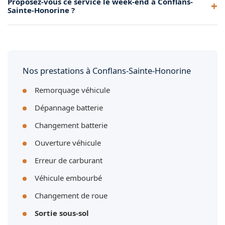
Proposez-vous ce service le week-end à Conflans-
véhicule sans qu'il soit nécessaire de le démarrer. Nous
Sainte-Honorine ?
gérons aussi l'ouverture du véhicule si les clés sont
enfermées dedans.
Oui, notre service de sortie de sous-sol est disponible 7
jours sur 7, y compris les week-ends et jours fériés. Appelez-
nous à tout moment.
Nos prestations à Conflans-Sainte-Honorine
Remorquage véhicule
Dépannage batterie
Changement batterie
Ouverture véhicule
Erreur de carburant
Véhicule embourbé
Changement de roue
Sortie sous-sol