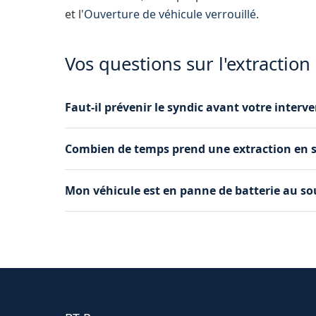
et l'
Ouverture de véhicule verrouillé
.
Vos questions sur l'extraction
Faut-il prévenir le syndic avant votre interve
Nous vous recommandons d'informer le syndic 
Combien de temps prend une extraction en so
nous pouvons intervenir directement et vous ai
L'opération dure généralement entre 30 minute
Mon véhicule est en panne de batterie au sous
configuration des rampes et la position du véhi
Nous pouvons d'abord tenter un boost de batteri
par ses propres moyens. Sinon, nous procédons