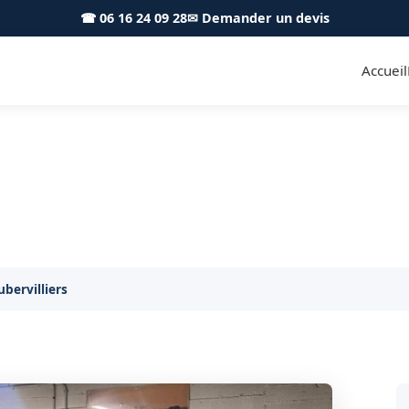
☎ 06 16 24 09 28
✉ Demander un devis
Accueil
parking sous-sol Aubervillier
Sortie de sous-sol sécurisée à Aubervilliers
ubervilliers