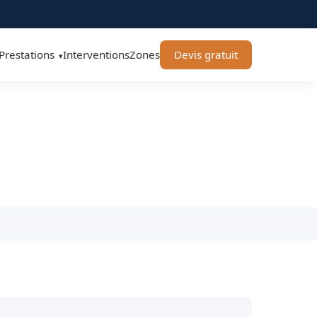
Prestations
Interventions
Zones
Devis gratuit
▾
s 93300 - BT Remorquage