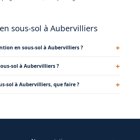
 en sous-sol à Aubervilliers
ntion en sous-sol à Aubervilliers ?
ou le gestionnaire du parking. Dans l'urgence,
us-sol à Aubervilliers ?
der à prévenir le responsable sur place.
s et 1 heure selon la profondeur du parking, la
-sol à Aubervilliers, que faire ?
cule.
e en sous-sol. Si le véhicule redémarre, il sort
 à l'extraction mécanique.