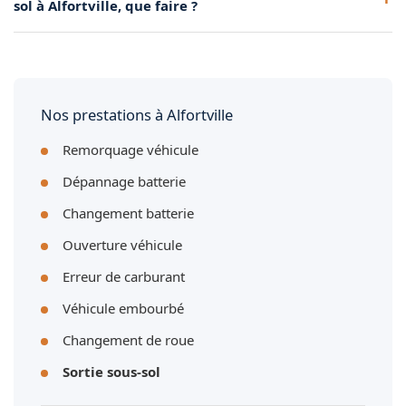
sol à Alfortville, que faire ?
et la position du véhicule.
Nous pouvons d'abord tenter un boost de batterie en sous-
sol. Si le véhicule redémarre, il sort par ses propres moyens.
Sinon, nous procédons à l'extraction mécanique.
Nos prestations à Alfortville
Remorquage véhicule
Dépannage batterie
Changement batterie
Ouverture véhicule
Erreur de carburant
Véhicule embourbé
Changement de roue
Sortie sous-sol