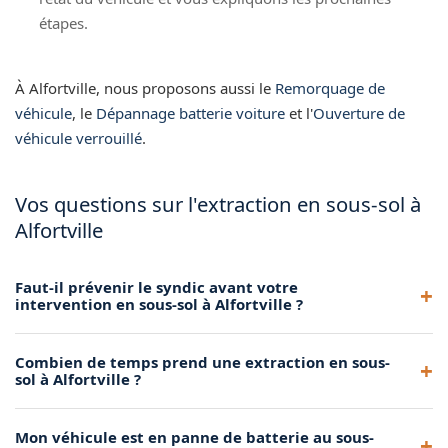
étapes.
À Alfortville, nous proposons aussi le
Remorquage de
véhicule
, le
Dépannage batterie voiture
et l'
Ouverture de
véhicule verrouillé
.
Vos questions sur l'extraction en sous-sol à
Alfortville
Faut-il prévenir le syndic avant votre
intervention en sous-sol à Alfortville ?
Nous vous recommandons d'informer le syndic ou le
Combien de temps prend une extraction en sous-
gestionnaire du parking. Dans l'urgence, nous pouvons
sol à Alfortville ?
intervenir directement et vous aider à prévenir le
responsable sur place.
L'opération dure généralement entre 30 minutes et 1 heure
Mon véhicule est en panne de batterie au sous-
selon la profondeur du parking, la configuration des rampes