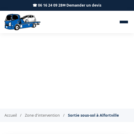
☎ 06 16 24 09 28
✉ Demander un devis
Sortie de véhicule en parking
sous-sol Alfortville 94140 - BT
Remorquage
Sortie de sous-sol sécurisée à Alfortville
Accueil
/
Zone d'intervention
/
Sortie sous-sol à Alfortville