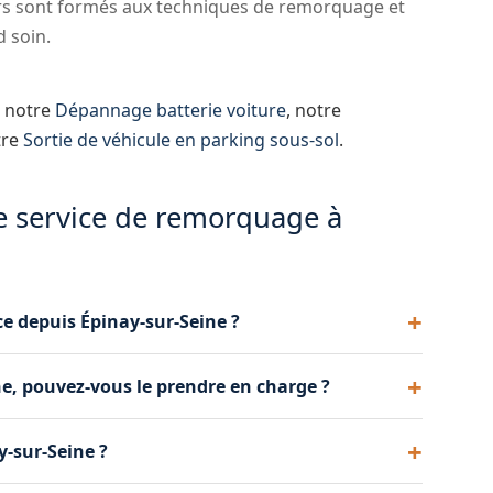
s sont formés aux techniques de remorquage et
d soin.
i notre
Dépannage batterie voiture
, notre
tre
Sortie de véhicule en parking sous-sol
.
e service de remorquage à
e depuis Épinay-sur-Seine ?
t longue distance. Que votre véhicule doive être
ne, pouvez-vous le prendre en charge ?
taines de kilomètres, nous nous en chargeons.
s accidentés avec précaution, en utilisant si
-sur-Seine ?
xes. Votre véhicule est manipulé avec le plus grand