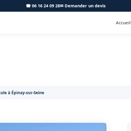
☎ 06 16 24 09 28
✉ Demander un devis
Accueil
hicule Épinay-sur-Seine 9380
tervention de remorquage immédiate à Épinay-sur-Se
le à Épinay-sur-Seine