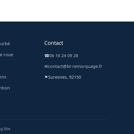
Contact
ourbé
e roue
☎
06 16 24 09 28
l
✉
contact@bt-remorquage.fr
ons
⚑
Suresnes, 92150
ntion
g.Site