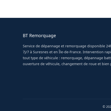
Appelez-nous directement au 06 16 24 09 28.
met en route pour Épinay-sur-Seine. Pas de st
BT Remorquage
Service de dépannage et remorquage disponible 24h
7j/7 à Suresnes et en Île-de-France. Intervention ra
tout type de véhicule : remorquage, dépannage batt
ouverture de véhicule, changement de roue et bien 
© 202