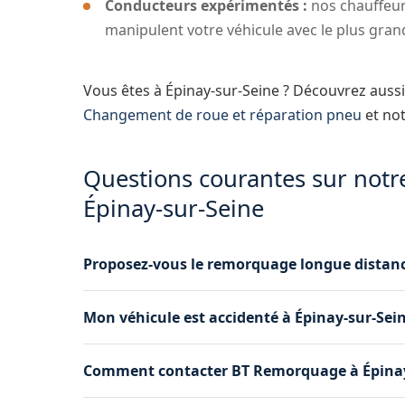
Conducteurs expérimentés :
nos chauffeur
manipulent votre véhicule avec le plus gran
Vous êtes à Épinay-sur-Seine ? Découvrez auss
Changement de roue et réparation pneu
et no
Questions courantes sur notr
Épinay-sur-Seine
Proposez-vous le remorquage longue distanc
Oui, nous assurons le remorquage sur courte e
Mon véhicule est accidenté à Épinay-sur-Sei
transporté à quelques rues ou à plusieurs cen
Tout à fait. Nous prenons en charge les véhicule
Comment contacter BT Remorquage à Épinay
besoin notre grue pour les cas les plus comple
soin.