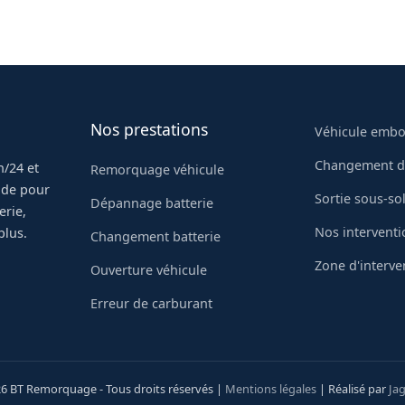
 Un dépanneur vous répond immédiatement et se
andard automatisé, vous parlez à un professionnel.
Nos prestations
Véhicule emb
Changement d
/24 et
Remorquage véhicule
pide pour
Sortie sous-so
Dépannage batterie
erie,
Nos interventi
plus.
Changement batterie
Zone d'interve
Ouverture véhicule
Erreur de carburant
6 BT Remorquage - Tous droits réservés |
Mentions légales
| Réalisé par
Jag