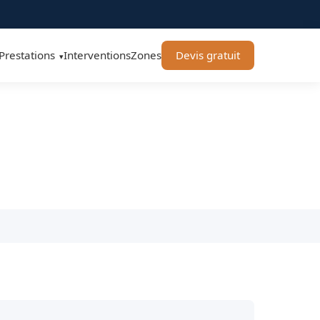
Prestations
Interventions
Zones
Devis gratuit
▾
0 - BT Remorquage
ine