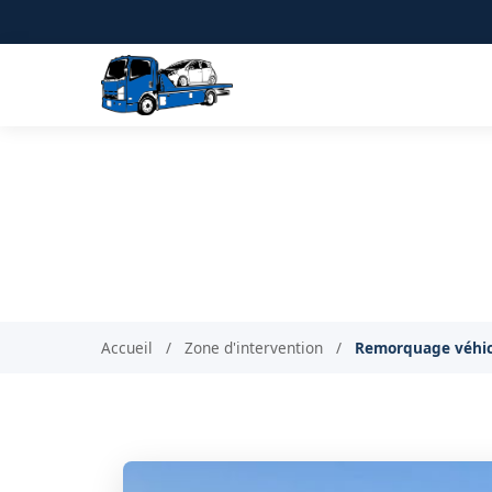
Remorquage de vé
In
Accueil
/
Zone d'intervention
/
Remorquage véhicu