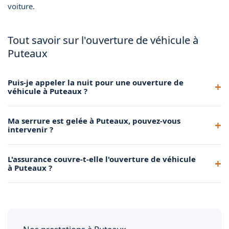
voiture
.
Tout savoir sur l'ouverture de véhicule à
Puteaux
Puis-je appeler la nuit pour une ouverture de
véhicule à Puteaux ?
Oui, notre service est disponible 24h/24. Les ouvertures de
Ma serrure est gelée à Puteaux, pouvez-vous
véhicule de nuit sont fréquentes et notre technicien
intervenir ?
intervient avec la même rapidité et le même
professionnalisme.
Oui, nous traitons les serrures gelées en hiver grâce à des
L'assurance couvre-t-elle l'ouverture de véhicule
techniques de dégel adaptées. Nous pouvons aussi ouvrir le
à Puteaux ?
véhicule par une autre voie d'accès si nécessaire.
Certaines assurances incluent l'assistance ouverture dans
leur contrat. Nous vous fournissons une facture détaillée
pour faciliter votre remboursement le cas échéant.