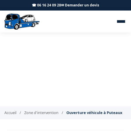
☎ 06 16 24 09 28
✉ Demander un devis
Ouverture de véhicule
verrouillé Puteaux 92800 - BT
Remorquage
Clés oubliées à Puteaux ? Nous ouvrons votre véhicule
Accueil
/
Zone d'intervention
/
Ouverture véhicule à Puteaux