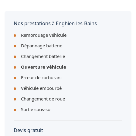
programmées à Enghien-les-Bains. Par exemple, si vous
devez récupérer des affaires dans un véhicule dont vous
avez perdu la clé.
Nos prestations à Enghien-les-Bains
Remorquage véhicule
Dépannage batterie
Changement batterie
Ouverture véhicule
Erreur de carburant
Véhicule embourbé
Changement de roue
Sortie sous-sol
Devis gratuit