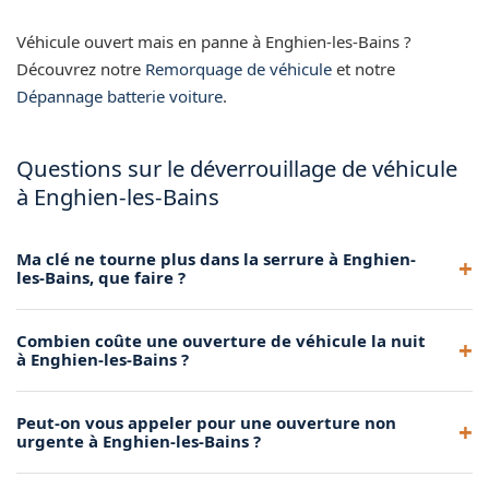
Véhicule ouvert mais en panne à Enghien-les-Bains ?
Découvrez notre
Remorquage de véhicule
et notre
Dépannage batterie voiture
.
Questions sur le déverrouillage de véhicule
à Enghien-les-Bains
Ma clé ne tourne plus dans la serrure à Enghien-
les-Bains, que faire ?
Ce problème peut venir d'une serrure usée ou d'une clé
Combien coûte une ouverture de véhicule la nuit
déformée. Nous ouvrons votre véhicule et vous conseillons
à Enghien-les-Bains ?
sur la marche à suivre pour réparer ou remplacer la serrure.
Nos tarifs nocturnes restent raisonnables et sont toujours
Peut-on vous appeler pour une ouverture non
communiqués à l'avance par téléphone. Nous ne pratiquons
urgente à Enghien-les-Bains ?
pas de majorations excessives pour les interventions de
nuit.
Bien sûr, nous intervenons aussi pour des ouvertures