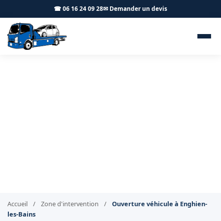
☎ 06 16 24 09 28
✉ Demander un devis
Ouverture de véhicule
verrouillé Enghien-les-Bains
95880 - BT Remorquage
Déverrouillage de voiture sans casse à Enghien-les-
Bains
Accueil
/
Zone d'intervention
/
Ouverture véhicule à Enghien-
les-Bains