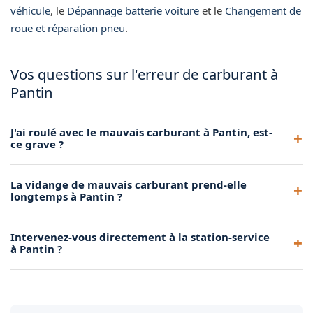
véhicule
, le
Dépannage batterie voiture
et le
Changement de
roue et réparation pneu
.
Vos questions sur l'erreur de carburant à
Pantin
J'ai roulé avec le mauvais carburant à Pantin, est-
ce grave ?
Cela dépend de la distance parcourue. Plus vous roulez avec
La vidange de mauvais carburant prend-elle
le mauvais carburant, plus les dégâts potentiels sont
longtemps à Pantin ?
importants. Appelez-nous dès que vous réalisez l'erreur
pour limiter les conséquences.
L'intervention complète dure entre 30 minutes et 1 heure
Intervenez-vous directement à la station-service
selon la quantité de carburant dans le réservoir. Le temps
à Pantin ?
inclut la vidange, la purge et le remplissage avec le bon
carburant.
Oui, nous intervenons fréquemment directement à la
station-service où l'erreur a été commise. C'est d'ailleurs la
situation idéale car le véhicule n'a pas roulé avec le mauvais