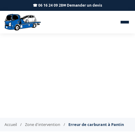
☎ 06 16 24 09 28
✉ Demander un devis
Erreur de carburant et
livraison Pantin 93500 - BT
Remorquage
Panne sèche ou mauvais carburant à Pantin ? Nous
intervenons
Accueil
/
Zone d'intervention
/
Erreur de carburant à Pantin