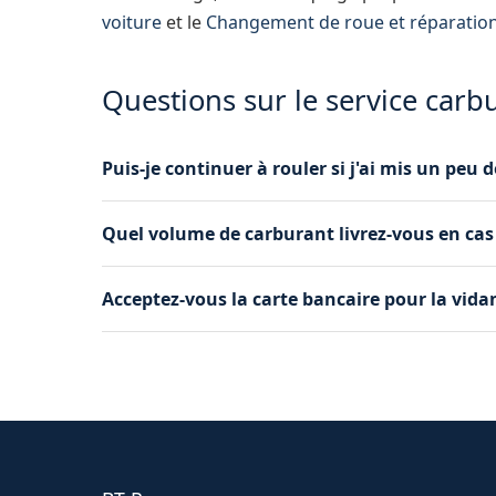
voiture
et le
Changement de roue et réparatio
Questions sur le service car
Puis-je continuer à rouler si j'ai mis un pe
Nous le déconseillons fortement. Même une pe
Quel volume de carburant livrez-vous en ca
sur les moteurs diesel modernes à injection di
Nous apportons entre 5 et 10 litres, ce qui est 
Acceptez-vous la carte bancaire pour la vid
service la plus proche et faire un plein complet
Oui, nous acceptons les paiements par carte b
par téléphone est le tarif définitif, sans supplé