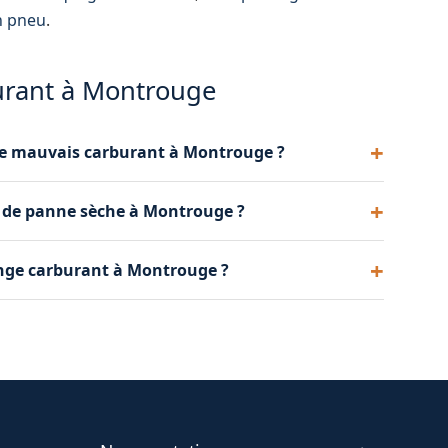
n pneu
.
burant à Montrouge
u de mauvais carburant à Montrouge ?
tite quantité peut causer des problèmes, surtout
s de panne sèche à Montrouge ?
recte. Mieux vaut faire vidanger immédiatement.
largement suffisant pour rejoindre la station-
ange carburant à Montrouge ?
.
ancaire, espèces et virement. Le tarif communiqué
ment.