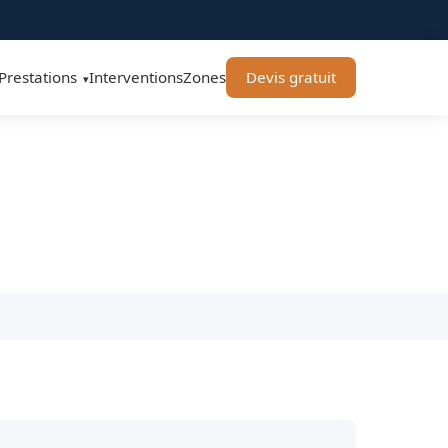
Prestations
Interventions
Zones
Devis gratuit
▾
20 - BT Remorquage