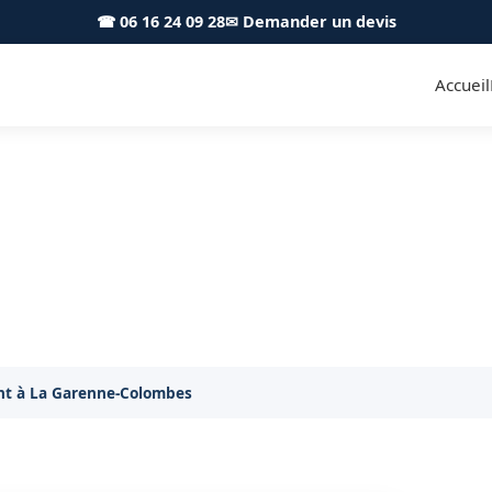
☎ 06 16 24 09 28
✉ Demander un devis
Accueil
ant et livraison La Garenne-Co
Remorquage
 ou mauvais carburant à La Garenne-Colombes ? Nous
nt à La Garenne-Colombes