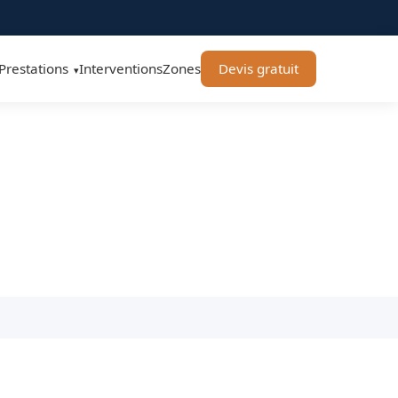
Prestations
Interventions
Zones
Devis gratuit
▾
lombes 92250 - BT
 intervenons