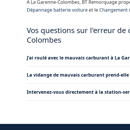
À La Garenne-Colombes, BT Remorquage propo
Dépannage batterie voiture
et le
Changement d
Vos questions sur l'erreur de
Colombes
J'ai roulé avec le mauvais carburant à La Ga
Cela dépend de la distance parcourue. Plus vou
La vidange de mauvais carburant prend-ell
dégâts potentiels sont importants. Appelez-nous
conséquences.
L'intervention complète dure entre 30 minutes 
Intervenez-vous directement à la station-se
réservoir. Le temps inclut la vidange, la purge 
Oui, nous intervenons fréquemment directement
C'est d'ailleurs la situation idéale car le véhic