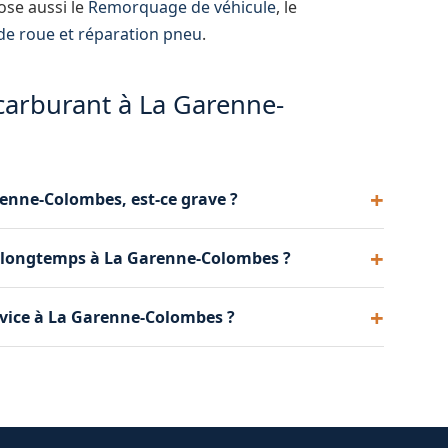
se aussi le
Remorquage de véhicule
, le
e roue et réparation pneu
.
 carburant à La Garenne-
renne-Colombes, est-ce grave ?
s roulez avec le mauvais carburant, plus les
e longtemps à La Garenne-Colombes ?
 dès que vous réalisez l'erreur pour limiter les
et 1 heure selon la quantité de carburant dans le
rvice à La Garenne-Colombes ?
et le remplissage avec le bon carburant.
 à la station-service où l'erreur a été commise.
ule n'a pas roulé avec le mauvais carburant.