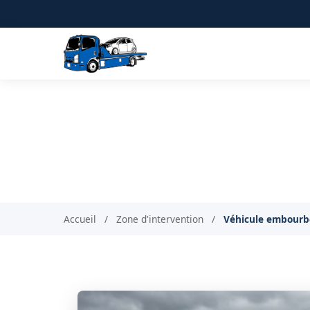
Dépannage véhicule e
Véh
Accueil
/
Zone d'intervention
/
Véhicule embourbé