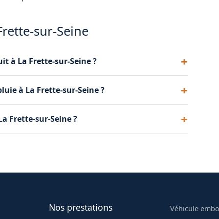
rette-sur-Seine
it à La Frette-sur-Seine ?
ons 24h/24. Nos véhicules sont équipés de
luie à La Frette-sur-Seine ?
urité.
pluie peut compliquer l'accès mais nos dépanneurs
La Frette-sur-Seine ?
ditions difficiles.
dessous du véhicule pour détecter tout dommage
, dégâts au soubassement.
Nos prestations
Véhicule emb