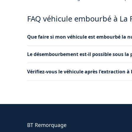
FAQ véhicule embourbé à La F
Que faire si mon véhicule est embourbé la nu
Appelez-nous au 06 16 24 09 28, nous interven
Le désembourbement est-il possible sous la p
projecteurs pour travailler de nuit en toute séc
Oui, nous intervenons par tous les temps. La 
Vérifiez-vous le véhicule après l'extraction à 
sont équipés et expérimentés pour gérer ces con
Oui, après le dégagement, nous vérifions le 
éventuel : pièces détachées, fuites de liquide
BT Remorquage