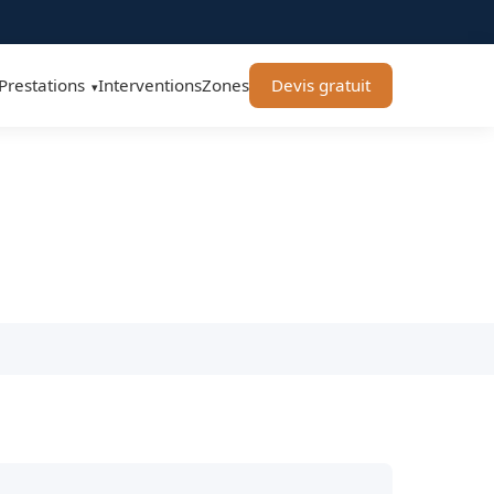
Prestations
Interventions
Zones
Devis gratuit
▾
95530 - BT Remorquage
pide