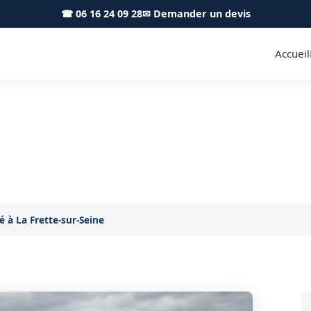
☎ 06 16 24 09 28
✉ Demander un devis
Accueil
mbourbé La Frette-sur-Seine 
icule embourbé à La Frette-sur-Seine ? Extraction ra
 à La Frette-sur-Seine