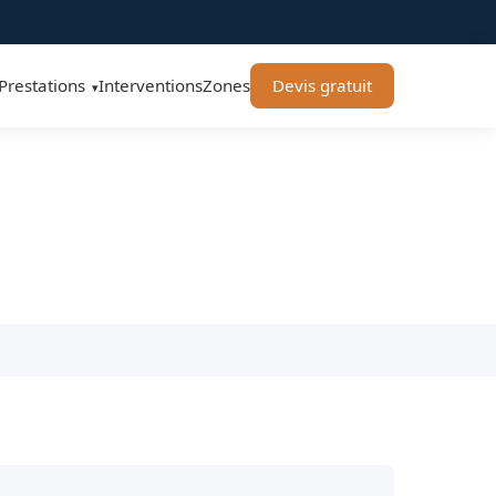
Prestations
Interventions
Zones
Devis gratuit
▾
0 - BT Remorquage