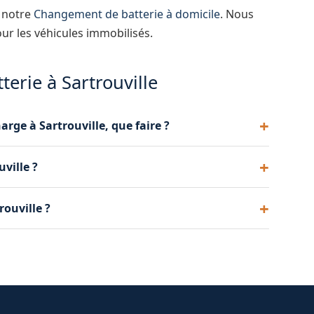
à notre
Changement de batterie à domicile
. Nous
ur les véhicules immobilisés.
erie à Sartrouville
arge à Sartrouville, que faire ?
t peut indiquer un problème d'alternateur ou de
ville ?
ermet d'identifier la cause exacte.
t l'intervention. Il comprend le déplacement et le
rouville ?
t transparents.
us fournir et poser une batterie neuve directement
ce de changement de batterie.