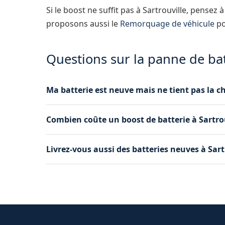
Si le boost ne suffit pas à Sartrouville, pensez 
proposons aussi le
Remorquage de véhicule
po
Questions sur la panne de batt
Ma batterie est neuve mais ne tient pas la ch
Une batterie neuve qui se décharge rapidemen
Combien coûte un boost de batterie à Sartrou
circuit électrique. Notre diagnostic sur place p
Le tarif du boost est annoncé au téléphone avan
Livrez-vous aussi des batteries neuves à Sart
diagnostic. Nous appliquons des tarifs justes e
Oui, si le boost ne suffit pas, nous pouvons vo
sur place à Sartrouville. Consultez notre servi