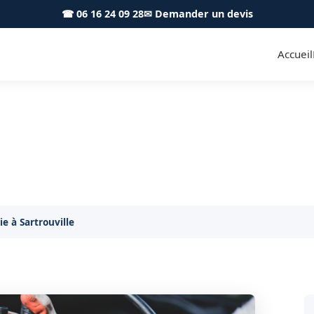
☎ 06 16 24 09 28
✉ Demander un devis
Accueil
ie voiture Sartrouville 7850
Votre batterie lâche à Sartrouville ? Nous arrivons
e à Sartrouville