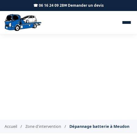
☎ 06 16 24 09 28
✉ Demander un devis
Dépannage batterie voiture
Meudon 92190 - BT
Remorquage
Redémarrage de votre véhicule à Meudon en quelques
minutes
Accueil
/
Zone d'intervention
/
Dépannage batterie à Meudon