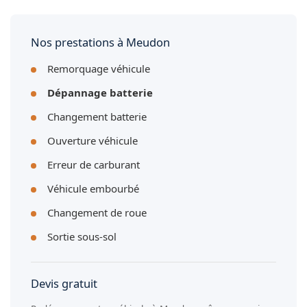
batteries 12V des véhicules hybrides et électriques. La
batterie de traction haute tension n'est pas concernée par
notre service.
Nos prestations à Meudon
Remorquage véhicule
Dépannage batterie
Changement batterie
Ouverture véhicule
Erreur de carburant
Véhicule embourbé
Changement de roue
Sortie sous-sol
Devis gratuit