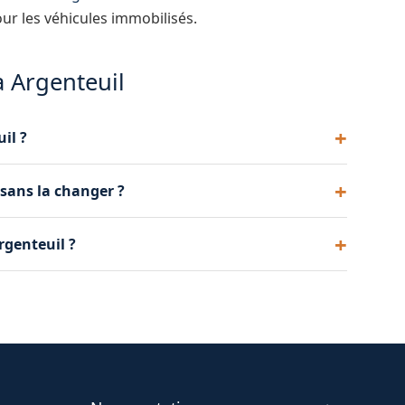
ur les véhicules immobilisés.
à Argenteuil
il ?
issante, courts trajets fréquents, oubli de phares
 sans la changer ?
ostic permet d'identifier le problème.
tat de santé de votre batterie et nous vous
rgenteuil ?
recharge nécessaire ou remplacement recommandé.
tervention. Il inclut le déplacement, le diagnostic
nnoncé est le prix final.