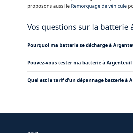
proposons aussi le
Remorquage de véhicule
po
Vos questions sur la batterie 
Pourquoi ma batterie se décharge à Argenteu
Plusieurs causes sont possibles : batterie vieill
Pouvez-vous tester ma batterie à Argenteuil
allumés, ou alternateur défaillant. Notre diagn
Bien sûr. Notre testeur électronique mesure l'é
Quel est le tarif d'un dépannage batterie à A
donnons un avis honnête : boost suffisant, 
Le tarif est communiqué par téléphone avant l'in
et le boost. Pas de surprise à l'arrivée, le prix a