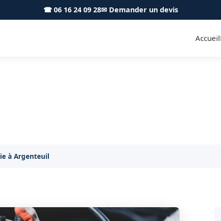
☎ 06 16 24 09 28
✉ Demander un devis
Accueil
rie voiture Argenteuil 95100
Dépannage batterie express à Argenteuil, jour et nuit
e à Argenteuil