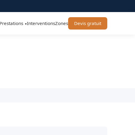
Prestations
Interventions
Zones
Devis gratuit
▾
 - BT Remorquage