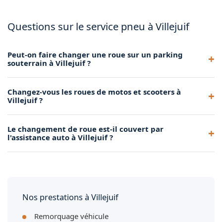
Questions sur le service pneu à Villejuif
Peut-on faire changer une roue sur un parking
souterrain à Villejuif ?
Oui, nous intervenons dans les parkings souterrains pour le
Changez-vous les roues de motos et scooters à
changement de roue. Notre matériel portable permet de
Villejuif ?
travailler dans des espaces confinés sans difficulté.
Notre service se concentre sur les véhicules à quatre roues.
Le changement de roue est-il couvert par
Pour les deux-roues, le changement de pneu nécessite un
l'assistance auto à Villejuif ?
équipement spécifique de centre moto.
De nombreux contrats d'assistance incluent le changement
de roue. Nous vous fournissons une facture détaillée pour
faciliter le remboursement par votre assureur.
Nos prestations à Villejuif
Remorquage véhicule