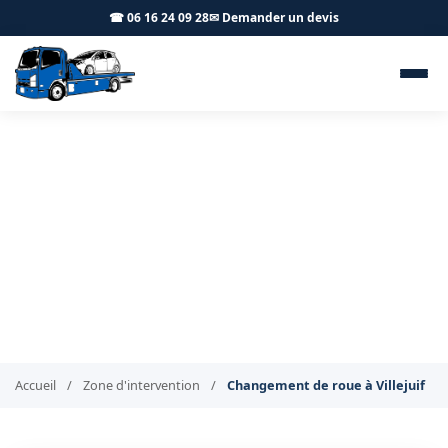
☎ 06 16 24 09 28
✉ Demander un devis
Changement de roue et
réparation pneu Villejuif
94800 - BT Remorquage
Réparation de pneu et changement de roue à Villejuif
Accueil
/
Zone d'intervention
/
Changement de roue à Villejuif