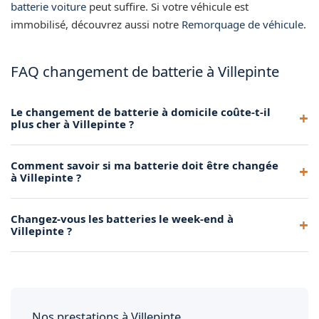
batterie voiture
peut suffire. Si votre véhicule est
immobilisé, découvrez aussi notre
Remorquage de véhicule
.
FAQ changement de batterie à Villepinte
Le changement de batterie à domicile coûte-t-il
plus cher à Villepinte ?
Notre tarif à domicile est compétitif par rapport aux garages
Comment savoir si ma batterie doit être changée
traditionnels. Il inclut la batterie, la pose, le déplacement et
à Villepinte ?
le recyclage de l'ancienne batterie.
Les signes courants sont un démarrage lent, un voyant
Changez-vous les batteries le week-end à
batterie allumé ou des accessoires défaillants. Notre
Villepinte ?
diagnostic gratuit sur place confirme si le remplacement est
nécessaire.
Oui, nous assurons le changement de batterie tous les jours,
y compris les week-ends. Contactez-nous et nous
organisons l'intervention selon votre disponibilité.
Nos prestations à Villepinte