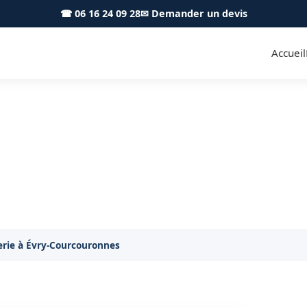
☎ 06 16 24 09 28
✉ Demander un devis
Accueil
terie à domicile Évry-Courco
Remorquage
otre batterie changée chez vous à Évry-Courcouronn
rie à Évry-Courcouronnes