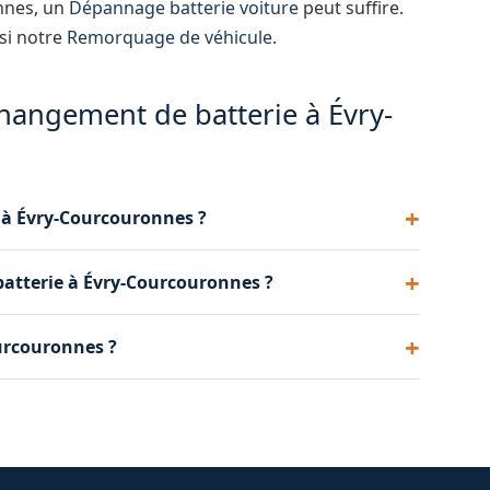
nnes, un
Dépannage batterie voiture
peut suffire.
ssi notre
Remorquage de véhicule
.
changement de batterie à Évry-
 à Évry-Courcouronnes ?
e comme Varta, Bosch et Exide. La marque et le
atterie à Évry-Courcouronnes ?
ons de votre véhicule.
 15 à 20 minutes. Notre technicien effectue
ourcouronnes ?
r que tout est en ordre.
énéficient d'une garantie constructeur de 2 ans
e garantie après la pose.