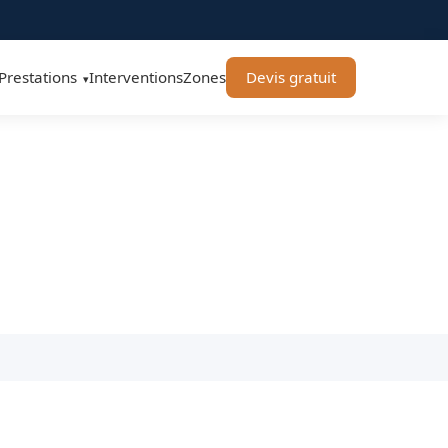
Prestations
Interventions
Zones
Devis gratuit
▾
uronnes 91000 - BT
es