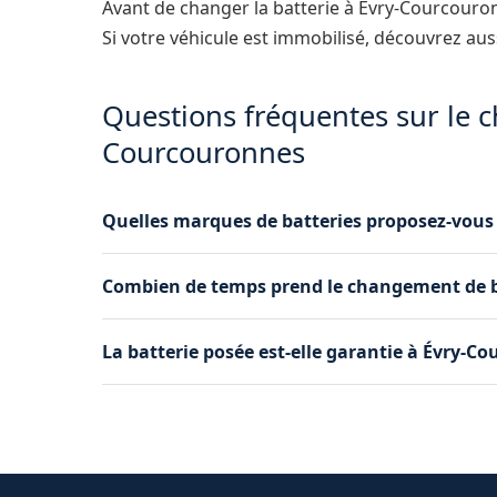
Avant de changer la batterie à Évry-Courcouro
Si votre véhicule est immobilisé, découvrez au
Questions fréquentes sur le 
Courcouronnes
Quelles marques de batteries proposez-vous
Nous travaillons avec des marques de référenc
Combien de temps prend le changement de b
modèle sont choisis en fonction des spécificati
Le remplacement de batterie prend en moyenne
La batterie posée est-elle garantie à Évry-C
ensuite un test de fonctionnement pour vérifie
Oui, toutes les batteries que nous installons b
minimum. Nous vous remettons le justificatif d