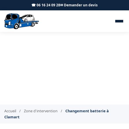
☎ 06 16 24 09 28
✉ Demander un devis
Changement de batterie à
domicile Clamart 92140 - BT
Remorquage
Votre batterie changée chez vous à Clamart
Accueil
/
Zone d'intervention
/
Changement batterie à
Clamart