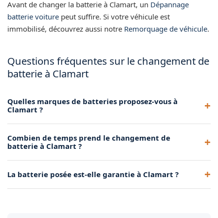
Avant de changer la batterie à Clamart, un
Dépannage
batterie voiture
peut suffire. Si votre véhicule est
immobilisé, découvrez aussi notre
Remorquage de véhicule
.
Questions fréquentes sur le changement de
batterie à Clamart
Quelles marques de batteries proposez-vous à
Clamart ?
Nous travaillons avec des marques de référence comme
Combien de temps prend le changement de
Varta, Bosch et Exide. La marque et le modèle sont choisis
batterie à Clamart ?
en fonction des spécifications de votre véhicule.
Le remplacement de batterie prend en moyenne 15 à 20
La batterie posée est-elle garantie à Clamart ?
minutes. Notre technicien effectue ensuite un test de
fonctionnement pour vérifier que tout est en ordre.
Oui, toutes les batteries que nous installons bénéficient
d'une garantie constructeur de 2 ans minimum. Nous vous