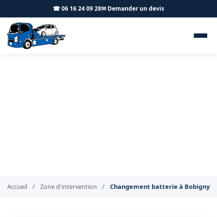
☎ 06 16 24 09 28
✉ Demander un devis
Changement de batterie à
domicile Bobigny 93000 - BT
Remorquage
Batterie neuve livrée et posée à Bobigny
Accueil
/
Zone d'intervention
/
Changement batterie à Bobigny