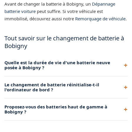
Avant de changer la batterie à Bobigny, un
Dépannage
batterie voiture
peut suffire. Si votre véhicule est
immobilisé, découvrez aussi notre
Remorquage de véhicule
.
Tout savoir sur le changement de batterie à
Bobigny
Quelle est la durée de vie d'une batterie neuve
posée à Bobigny ?
Une batterie de qualité dure en moyenne 4 à 6 ans, selon
Le changement de batterie réinitialise-t-il
vos habitudes de conduite et les conditions climatiques. Nos
l'ordinateur de bord ?
batteries sont sélectionnées pour leur longévité.
Sur certains véhicules, le changement de batterie peut
Proposez-vous des batteries haut de gamme à
réinitialiser les réglages électroniques. Notre technicien
Bobigny ?
veille à minimiser cet effet et vous guide pour les éventuels
réglages à refaire.
Oui, nous proposons plusieurs gammes de batteries pour
répondre à tous les budgets et tous les besoins. De la