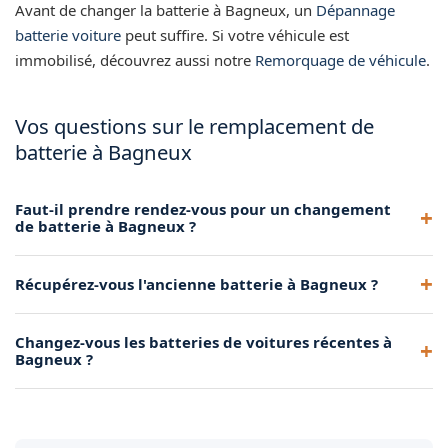
Avant de changer la batterie à Bagneux, un
Dépannage
batterie voiture
peut suffire. Si votre véhicule est
immobilisé, découvrez aussi notre
Remorquage de véhicule
.
Vos questions sur le remplacement de
batterie à Bagneux
Faut-il prendre rendez-vous pour un changement
de batterie à Bagneux ?
Un rendez-vous n'est pas obligatoire, nous pouvons
Récupérez-vous l'ancienne batterie à Bagneux ?
intervenir rapidement sur demande. Toutefois, si vous
souhaitez planifier l'intervention, nous fixons un créneau à
Oui, nous récupérons systématiquement l'ancienne batterie
votre convenance.
Changez-vous les batteries de voitures récentes à
pour la faire recycler dans une filière agréée. C'est inclus
Bagneux ?
dans notre prestation, sans frais supplémentaires.
Oui, nous intervenons sur tous les véhicules, y compris les
modèles récents avec Start&Stop ou gestion intelligente de