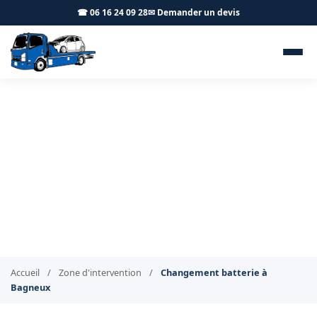
☎ 06 16 24 09 28
✉ Demander un devis
Changement de batterie à
domicile Bagneux 92220 - BT
Remorquage
Pose de batterie neuve à Bagneux, rapide et garanti
Accueil
/
Zone d'intervention
/
Changement batterie à
Bagneux